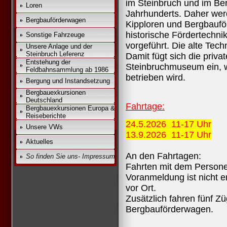
im Steinbruch und im Ber
Loren
Jahrhunderts. Daher we
Bergbauförderwagen
Kipploren und Bergbauf
historische Fördertechn
Sonstige Fahrzeuge
vorgeführt. Die alte Tech
Unsere Anlage und der
Steinbruch Leferenz
Damit fügt sich die priva
Entstehung der
Steinbruchmuseum ein, 
Feldbahnsammlung ab 1986
betrieben wird.
Bergung und Instandsetzung
Bergbauexkursionen
Deutschland
Fahrtage:
Bergbauexkursionen Europa &
Reiseberichte
24.5.2026 11-17 Uhr
Unsere VWs
13.9.2026 11-17 Uhr
Aktuelles
An den Fahrtagen:
So finden Sie uns- Impressum
Fahrten mit dem Persone
Voranmeldung ist nicht er
vor Ort.
Zusätzlich fahren fünf Z
Bergbauförderwagen.