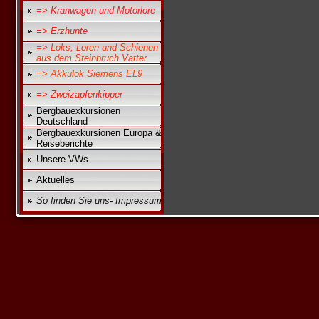
=> Kranwagen und Motorlore
=> Erzhunte
=> Loks, Loren und Schienen
aus dem Steinbruch Vatter
=> Akkulok Siemens EL9
=> Zweizapfenkipper
Bergbauexkursionen
Deutschland
Bergbauexkursionen Europa &
Reiseberichte
Unsere VWs
Aktuelles
So finden Sie uns- Impressum