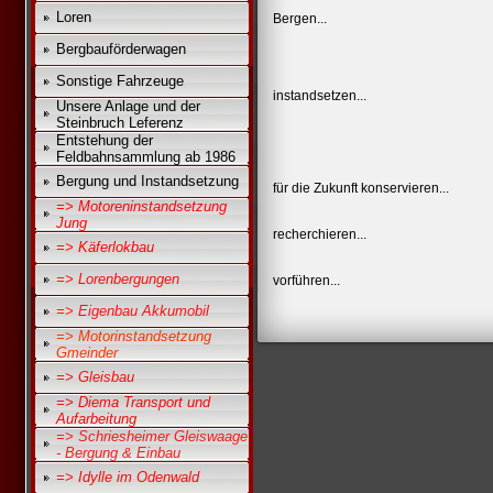
Loren
Bergen...
Bergbauförderwagen
Sonstige Fahrzeuge
instandsetzen...
Unsere Anlage und der
Steinbruch Leferenz
Entstehung der
Feldbahnsammlung ab 1986
Bergung und Instandsetzung
für die Zukunft konservieren...
=> Motoreninstandsetzung
Jung
recherchieren...
=> Käferlokbau
=> Lorenbergungen
vorführen...
=> Eigenbau Akkumobil
=> Motorinstandsetzung
Gmeinder
=> Gleisbau
=> Diema Transport und
Aufarbeitung
=> Schriesheimer Gleiswaage
- Bergung & Einbau
=> Idylle im Odenwald