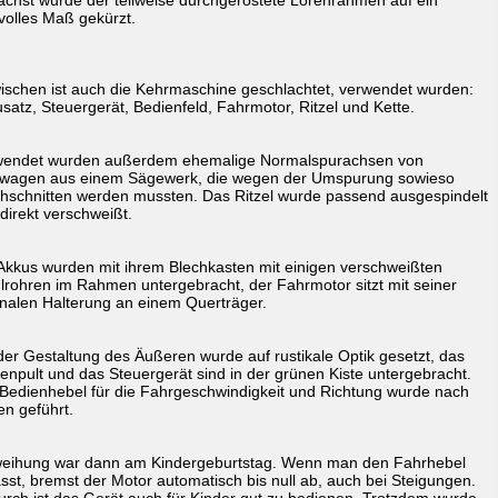
chst wurde der teilweise durchgerostete Lorenrahmen auf ein
volles Maß gekürzt.
ischen ist auch die Kehrmaschine geschlachtet, verwendet wurden:
satz, Steuergerät, Bedienfeld, Fahrmotor, Ritzel und Kette.
wendet wurden außerdem ehemalige Normalspurachsen von
zwagen aus einem Sägewerk, die wegen der Umspurung sowieso
hschnitten werden mussten. Das Ritzel wurde passend ausgespindelt
direkt verschweißt.
Akkus wurden mit ihrem Blechkasten mit einigen verschweißten
lrohren im Rahmen untergebracht, der Fahrmotor sitzt mit seiner
inalen Halterung an einem Querträger.
der Gestaltung des Äußeren wurde auf rustikale Optik gesetzt, das
enpult und das Steuergerät sind in der grünen Kiste untergebracht.
Bedienhebel für die Fahrgeschwindigkeit und Richtung wurde nach
n geführt.
weihung war dann am Kindergeburtstag. Wenn man den Fahrhebel
ässt, bremst der Motor automatisch bis null ab, auch bei Steigungen.