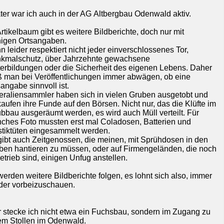
ter war ich auch in der AG Altbergbau Odenwald aktiv.
rtikelbaum gibt es weitere Bildberichte, doch nur mit
igen Ortsangaben.
 leider respektiert nicht jeder einverschlossenes Tor,
kmalschutz, über Jahrzehnte gewachsene
terbildungen oder die Sicherheit des eigenen Lebens. Daher
 man bei Veröffentlichungen immer abwägen, ob eine
angabe sinnvoll ist.
eraliensammler haben sich in vielen Gruben ausgetobt und
kaufen ihre Funde auf den Börsen. Nicht nur, das die Klüfte im
bbau ausgeräumt werden, es wird auch Müll verteilt. Für
ches Foto mussten erst mal Coladosen, Batterien und
stiktüten eingesammelt werden.
gibt auch Zeitgenossen, die meinen, mit Sprühdosen in den
ben hantieren zu müssen, oder auf Firmengeländen, die noch
etrieb sind, einigen Unfug anstellen.
werden weitere Bildberichte folgen, es lohnt sich also, immer
der vorbeizuschauen.
r stecke ich nicht etwa ein Fuchsbau, sondern im Zugang zu
em Stollen im Odenwald.