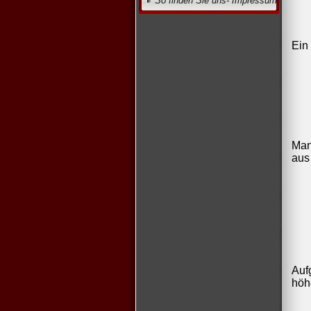
So finden Sie uns- Impressum
Ein
Man
aus
Auf
höh