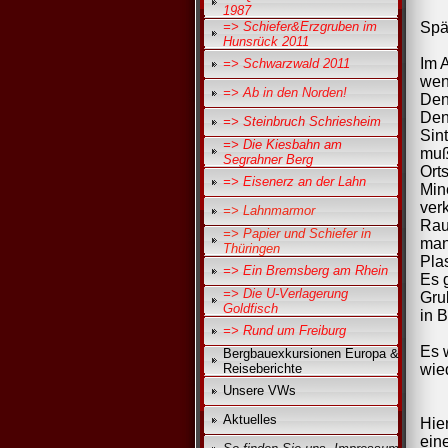
1987
=> Schiefer&Erzgruben im
Spä
Hunsrück 2011
Im A
=> Schwarzwald 2011
wen
=> Ab in den Norden!
Denn
Den
=> Steinbruch Schriesheim
Sin
=> Die Kiesbahn am
muß
Segrahner Berg
Orts
=> Eisenerz an der Lahn
Min
ver
=> Lahnmarmor
Rau
=> Papier und Schiefer in
man
Thüringen
Pla
=> Ein Bremsberg am Rhein
Es 
=> Die U-Verlagerung
Gru
Goldfisch
in B
=> Rund um Freiburg
Es 
Bergbauexkursionen Europa &
Reiseberichte
wie
Unsere VWs
Aktuelles
Hie
ein