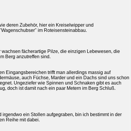
wie deren Zubehör, hier ein Kreiselwipper und
 "Wagenschubser" im Roteisensteinabbau.
r wachsen fächerartige Pilze, die einzigen Lebewesen, die
 im Berg anzutreffen sind.
den Eingangsbereichen trifft man allerdings massig auf
dermäuse, auch Füchse, Marder und ein Dachs sind uns schon
egnet. Ungeziefer wie Spinnen und Schnaken gibt es auch
ug, doch ist damit nach ein paar Metern im Berg Schluß.
d irgendwo ein Stollen aufgegraben, bin ich bestimmt in der
ten Reihe mit dabei.