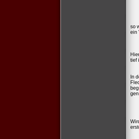
so 
ein
Hie
tief
In 
Fle
beg
gen
Wir
ers