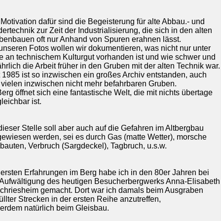
 Motivation dafür sind die Begeisterung für alte Abbau.- und
ertechnik zur Zeit der Industrialisierung, die sich in den alten
benbauen oft nur Anhand von Spuren erahnen lässt.
 unseren Fotos wollen wir dokumentieren, was nicht nur unter
e an technischem Kulturgut vorhanden ist und wie schwer und
hrlich die Arbeit früher in den Gruben mit der alten Technik war.
t 1985 ist so inzwischen ein großes Archiv entstanden, auch
 vielen inzwischen nicht mehr befahrbaren Gruben.
erg öffnet sich eine fantastische Welt, die mit nichts übertage
leichbar ist.
dieser Stelle soll aber auch auf die Gefahren im Altbergbau
gewiesen werden, sei es durch Gas (matte Wetter), morsche
bauten, Verbruch (Sargdeckel), Tagbruch, u.s.w.
 ersten Erfahrungen im Berg habe ich in den 80er Jahren bei
 Aufwältigung des heutigen Besucherbergwerks Anna-Elisabeth
Schriesheim gemacht. Dort war ich damals beim Ausgraben
üllter Strecken in der ersten Reihe anzutreffen,
erdem natürlich beim Gleisbau.