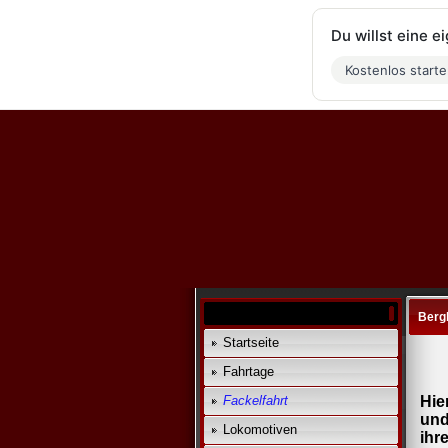
Du willst eine 
Kostenlos start
Berg
Startseite
Fahrtage
Fackelfahrt
Hie
und
Lokomotiven
ihre