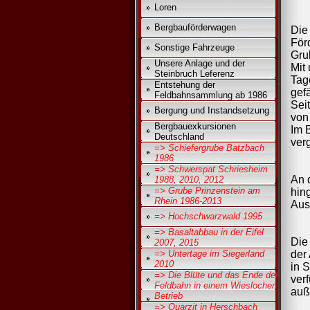
Loren
Bergbauförderwagen
Die
Förd
Sonstige Fahrzeuge
Gru
Unsere Anlage und der
Mit
Steinbruch Leferenz
Tag
Entstehung der
gefä
Feldbahnsammlung ab 1986
Sei
Bergung und Instandsetzung
von
Bergbauexkursionen
Im B
Deutschland
verg
=> Schiefergrube Batzbach
1986
=> Schwerspat Schriesheim
An 
1988, 2010, 2012
=> Grube Prinzenstein am
hin
Rhein 1986-2013
Aus
=> Hochschwarzwald 1995
=> Basaltabbau in der Eifel
Die
2007, 2015
=> Untertage im Siegerland
der
2010
in 
=> Die Blüte und das Ende der
verf
Feldbahn in einem Wieslocher
auß
Betrieb
=> Quarzit in Herschbach