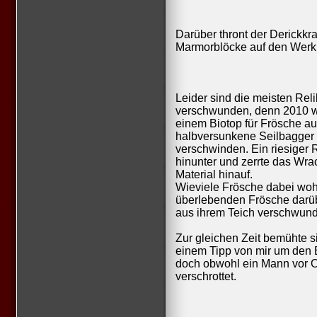
Darüber thront der Derickkra
Marmorblöcke auf den Werk
Leider sind die meisten Rel
verschwunden, denn 2010 wu
einem Biotop für Frösche a
halbversunkene Seilbagger
verschwinden. Ein riesiger
hinunter und zerrte das Wra
Material hinauf.
Wieviele Frösche dabei wohl
überlebenden Frösche darübe
aus ihrem Teich verschwund
Zur gleichen Zeit bemühte 
einem Tipp von mir um den E
doch obwohl ein Mann vor Or
verschrottet.