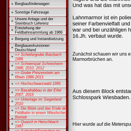
Bergbauförderwagen
Und was hat das mit uns
Sonstige Fahrzeuge
Lahnmarmor ist ein polie
Unsere Anlage und der
seiner Farbenvielfalt und
Steinbruch Leferenz
Entstehung der
war und bei unzähligen 
Feldbahnsammlung ab 1986
16.Jh. verbaut wurde.
Bergung und Instandsetzung
Bergbauexkursionen
Deutschland
Zunächst schauen wir uns ei
=> Schiefergrube Batzbach
1986
Marmorbrüchen an.
=> Schwerspat Schriesheim
1988, 2010, 2012
=> Grube Prinzenstein am
Rhein 1986-2013
=> Hochschwarzwald 1995
=> Basaltabbau in der Eifel
Aus diesem Block entsta
2007, 2015
Schlosspark Wiesbaden.
=> Untertage im Siegerland
2010
=> Die Blüte und das Ende der
Feldbahn in einem Wieslocher
Betrieb
=> Quarzit in Herschbach
Hier wurde auf die Metersp
1987
=> Schiefer&Erzgruben im