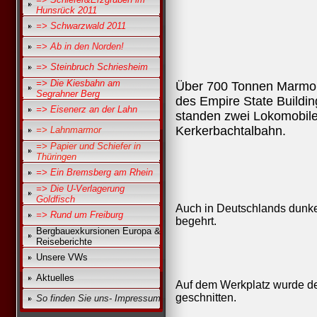
Hunsrück 2011
=> Schwarzwald 2011
=> Ab in den Norden!
=> Steinbruch Schriesheim
=> Die Kiesbahn am
Über 700 Tonnen Marmor
Segrahner Berg
des Empire State Buildi
=> Eisenerz an der Lahn
standen zwei Lokomobile
Kerkerbachtalbahn.
=> Lahnmarmor
=> Papier und Schiefer in
Thüringen
=> Ein Bremsberg am Rhein
=> Die U-Verlagerung
Goldfisch
Auch in Deutschlands dunke
=> Rund um Freiburg
begehrt.
Bergbauexkursionen Europa &
Reiseberichte
Unsere VWs
Aktuelles
Auf dem Werkplatz wurde d
geschnitten.
So finden Sie uns- Impressum