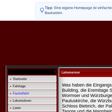
Tipp:
Eine eigene Homepage ist einfacher
Baukasten.
Lahnmarmor
Startseite
Was haben die Eingangsh
Fahrtage
Building, die Eremitage 
Fackelfahrt
Wormser und Würzburger
Pauluskirche, die Würzb
Lokomotiven
Schloss Biebrich, der Pa
Loren
Tagore und die Mannhei