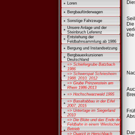
Die
Loren
Bergbauförderwagen
Sei
Sonstige Fahrzeuge
Die
Unsere Anlage und der
verl
Steinbruch Leferenz
Die
Entstehung der
Feldbahnsammlung ab 1986
Bergung und Instandsetzung
Bergbauexkursionen
Deutschland
=> Schiefergrube Batzbach
1986
Nac
=> Schwerspat Schriesheim
1988, 2010, 2012
=> Grube Prinzenstein am
Rhein 1986-2013
Auc
=> Hochschwarzwald 1995
Bre
=> Basaltabbau in der Eifel
2007, 2015
=> Untertage im Siegerland
Frü
2010
Abr
=> Die Blüte und das Ende der
Feldbahn in einem Wieslocher
Betrieb
Dar
=> Quarzit in Herschbach