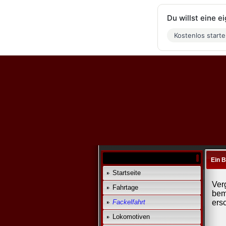
Du willst eine 
Kostenlos start
Ein 
Startseite
Ver
Fahrtage
bem
Fackelfahrt
ers
Lokomotiven