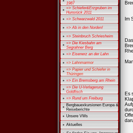
Bre
1987
=> Schiefer&Erzgruben im
Hunsrück 2011
Im 
=> Schwarzwald 2011
=> Ab in den Norden!
=> Steinbruch Schriesheim
Das
=> Die Kiesbahn am
Bre
Segrahner Berg
Rhe
=> Eisenerz an der Lahn
Man
=> Lahnmarmor
=> Papier und Schiefer in
Thüringen
=> Ein Bremsberg am Rhein
=> Die U-Verlagerung
Goldfisch
Es 
=> Rund um Freiburg
Kla
Auf
Bergbauexkursionen Europa &
Reiseberichte
dur
Off
Unsere VWs
dar
Aktuelles