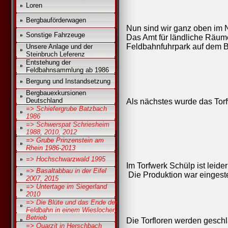
Loren
Bergbauförderwagen
Nun sind wir ganz oben im 
Sonstige Fahrzeuge
Das Amt für ländliche Räum
Feldbahnfuhrpark auf dem B
Unsere Anlage und der
Steinbruch Leferenz
Entstehung der
Feldbahnsammlung ab 1986
Bergung und Instandsetzung
Bergbauexkursionen
Deutschland
Als nächstes wurde das Torf
=> Schiefergrube Batzbach
1986
=> Schwerspat Schriesheim
1988, 2010, 2012
=> Grube Prinzenstein am
Rhein 1986-2013
=> Hochschwarzwald 1995
Im Torfwerk Schülp ist leide
=> Basaltabbau in der Eifel
Die Produktion war eingestel
2007, 2015
=> Untertage im Siegerland
2010
=> Die Blüte und das Ende der
Feldbahn in einem Wieslocher
Betrieb
Die Torfloren werden geschl
=> Quarzit in Herschbach