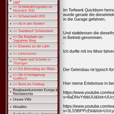
1987
=> Schiefer&Erzgruben im
Im Torfwerk Quickborn herrsc
Hunsrück 2011
wurde gerade die dieselelek
=> Schwarzwald 2011
in die Garage gefahren.
=> Ab in den Norden!
=> Steinbruch Schriesheim
Und stattdessen die diesel
=> Die Kiesbahn am
in Betrieb genommen.
Segrahner Berg
.
=> Eisenerz an der Lahn
Ich durfte mit ins Moor fahre
=> Lahnmarmor
=> Papier und Schiefer in
Thüringen
=> Ein Bremsberg am Rhein
Der Geleisbau ist typisch fü
=> Die U-Verlagerung
Goldfisch
Hier meine Erlebnisse in be
=> Rund um Freiburg
Bergbauexkursionen Europa &
https://www.youtube.com/w
Reiseberichte
v=8aDNvYrbbUU&list=UUc
Unsere VWs
https://www.youtube.com/w
Aktuelles
v=3LS5BPPcEkI&list=UUc