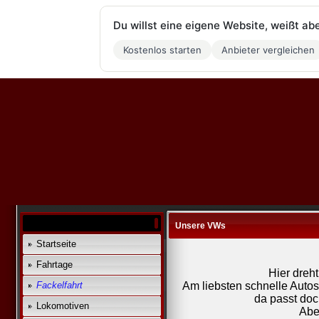
Du willst eine eigene Website, weißt ab
Kostenlos starten
Anbieter vergleichen
Unsere VWs
Startseite
Fahrtage
Hier dreht
Fackelfahrt
Am liebsten schnelle Autos
da passt do
Lokomotiven
Aber