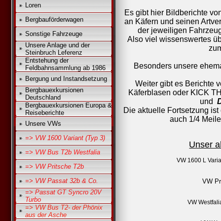
Loren
Es gibt hier Bildberichte v
Bergbauförderwagen
an Käfern und seinen Artv
der jeweiligen Fahrze
Sonstige Fahrzeuge
Also viel wissenswertes ü
Unsere Anlage und der
zum
Steinbruch Leferenz
Entstehung der
Besonders unsere ehemal
Feldbahnsammlung ab 1986
Bergung und Instandsetzung
Weiter gibt es Berichte v
Bergbauexkursionen
Käferblasen oder KICK T
Deutschland
und
Bergbauexkursionen Europa &
Die aktuelle Fortsetzung is
Reiseberichte
auch 1/4 Meil
Unsere VWs
=> VW 1600 Variant (Typ 3)
Unser a
=> VW Bus T2b Westfalia
VW 1600 L Varia
=> VW Pritsche T2b
=> VW Passat 32b & Co.
VW Pr
=> Passat GT Syncro 20V
Turbo
VW Westfal
=> VW Bus T2- der Phönix
aus der Asche