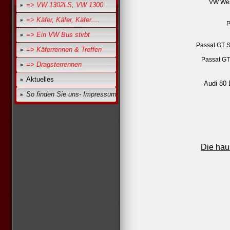
VW Wes
=> VW 1302LS, VW 1300
=> Käfer, Käfer, Käfer....
P
=> Ein VW Bus stirbt
Passat GT 
=> Käferrennen & Treffen
Passat GT
=> Dragsterrennen
Aktuelles
Audi 80 
So finden Sie uns- Impressum
Die hau