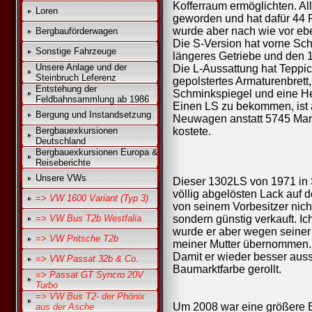
Kofferraum ermöglichten. Al
Loren
geworden und hat dafür 44 P
wurde aber nach wie vor eb
Bergbauförderwagen
Die S-Version hat vorne Sc
Sonstige Fahrzeuge
längeres Getriebe und den 1
Unsere Anlage und der
Die L-Aussattung hat Teppic
Steinbruch Leferenz
gepolstertes Armaturenbret
Entstehung der
Schminkspiegel und eine H
Feldbahnsammlung ab 1986
Einen LS zu bekommen, ist a
Bergung und Instandsetzung
Neuwagen anstatt 5745 Mark
Bergbauexkursionen
kostete.
Deutschland
Bergbauexkursionen Europa &
Reiseberichte
Unsere VWs
Dieser 1302LS von 1971 in 
völlig abgelösten Lack auf
=> VW 1600 Variant (Typ 3)
von seinem Vorbesitzer nic
=> VW Bus T2b Westfalia
sondern günstig verkauft. Ic
wurde er aber wegen seiner
=> VW Pritsche T2b
meiner Mutter übernommen.
Damit er wieder besser auss
=> VW Passat 32b & Co.
Baumarktfarbe gerollt.
=> Passat GT Syncro 20V
Turbo
=> VW Bus T2- der Phönix
Um 2008 war eine größere B
aus der Asche