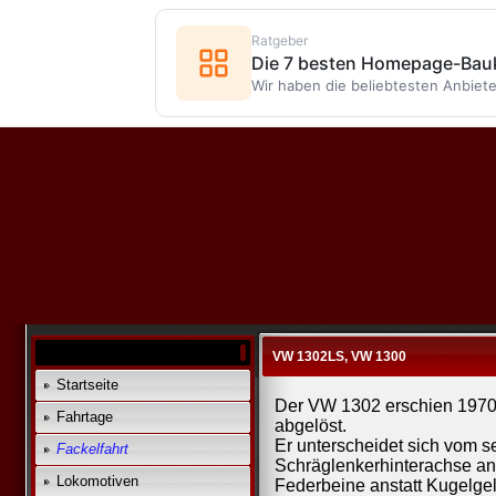
Ratgeber
Die 7 besten Homepage-Bauk
Wir haben die beliebtesten Anbiete
VW 1302LS, VW 1300
Startseite
Der VW 1302 erschien 197
Fahrtage
abgelöst.
Er unterscheidet sich vom 
Fackelfahrt
Schräglenkerhinterachse a
Lokomotiven
Federbeine anstatt Kugelge