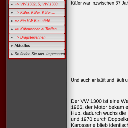
Käfer war inzwischen 37 Ja
=> VW 1302LS, VW 1300
=> Käfer, Käfer, Käfer....
=> Ein VW Bus stirbt
=> Käferrennen & Treffen
=> Dragsterrennen
Aktuelles
So finden Sie uns- Impressum
Und auch er laüft und läuft un
Der VW 1300 ist eine We
1966, der Motor bekam e
Hub, dadurch wuchs die 
und 1970 durch Doppelka
Karosserie blieb identis