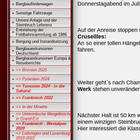
Donnerstagabend im Juli 
Bergbauförderwagen
Sonstige Fahrzeuge
Unsere Anlage und der
Steinbruch Leferenz
Auf der Anreise stoppen 
Entstehung der
Feldbahnsammlung ab 1986
Cruseilles:
Bergung und Instandsetzung
An so einer tollen Hänge
Bergbauexkursionen
fahren.
Deutschland
Bergbauexkursionen Europa &
Reiseberichte
=> Bosnien 2025
=> Pyrenäen 2024
Weiter geht`s nach Cham
=> Tunesien 2024 - in die
Werk
stehen unverändert
Sahara!
=> Frankreich 2022
=> In der Minette
=> Unterirdische Mergelbrüche
Nächster Halt ist 50 km 
in Grand-Est
einem winzigen Steinbru
=> Frankreich - Westalpen
Hier interessiert die Klas
2020
=> Lothringen und Luxemburg
2019-2022