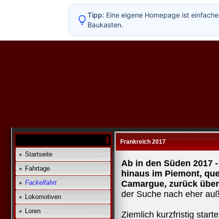
Tipp:
Eine eigene Homepage ist einfacher
Baukasten.
Frankreich 2017
Startseite
Ab in den Süden 2017 
Fahrtage
hinaus im Piemont, qu
Fackelfahrt
Camargue, zurück über
der Suche nach eher auß
Lokomotiven
Loren
Ziemlich kurzfristig star