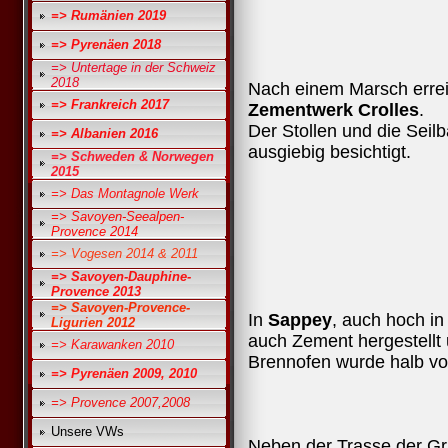
=> Rumänien 2019
=> Pyrenäen 2018
=> Untertage in der Schweiz
2018
Nach einem Marsch errei
=> Frankreich 2017
Zementwerk Crolles
.
Der Stollen und die Seil
=> Albanien 2016
ausgiebig besichtigt.
=> Schweden & Norwegen
2015
=> Das Montagnole Werk
=> Savoyen-Seealpen-
Provence 2014
=> Vogesen 2014 & 2011
=> Savoyen-Dauphine-
Provence 2013
=> Savoyen-Provence-
In
Sappey
, auch hoch i
Ligurien 2012
auch Zement hergestellt u
=> Karawanken 2010
Brennofen wurde halb v
=> Pyrenäen 2009, 2010
=> Provence 2007,2008
Unsere VWs
Neben der Trasse der G