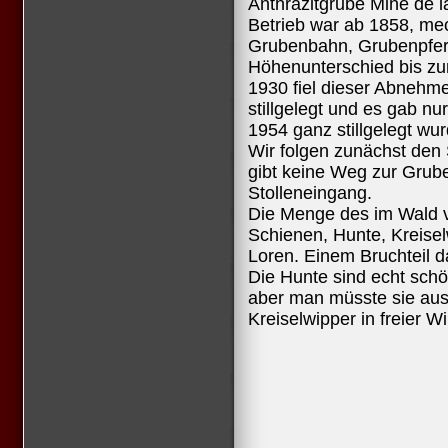
Anthrazitgrube Mine de l
Betrieb war ab 1858, me
Grubenbahn, Grubenpfer
Höhenunterschied bis zur
1930 fiel dieser Abnehm
stillgelegt und es gab nu
1954 ganz stillgelegt wur
Wir folgen zunächst den 
gibt keine Weg zur Grub
Stolleneingang.
Die Menge des im Wald ver
Schienen, Hunte, Kreisel
Loren. Einem Bruchteil d
Die Hunte sind echt schö
aber man müsste sie aus
Kreiselwipper in freier W