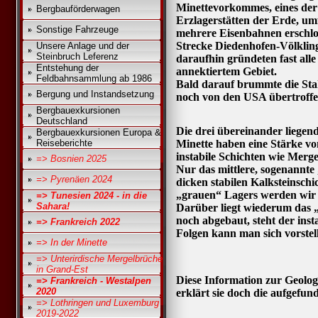
Minettevorkommes, eines de
Bergbauförderwagen
Erzlagerstätten der Erde, u
Sonstige Fahrzeuge
mehrere Eisenbahnen erschlos
Strecke Diedenhofen-Völkling
Unsere Anlage und der
Steinbruch Leferenz
daraufhin gründeten fast al
Entstehung der
annektiertem Gebiet.
Feldbahnsammlung ab 1986
Bald darauf brummte die Stah
Bergung und Instandsetzung
noch von den USA übertroff
Bergbauexkursionen
Deutschland
Die drei übereinander liegen
Bergbauexkursionen Europa &
Reiseberichte
Minette haben eine Stärke vo
instabile Schichten wie Merg
=> Bosnien 2025
Nur das mittlere, sogenannte
=> Pyrenäen 2024
dicken stabilen Kalksteinschi
„grauen“ Lagers werden wir 
=> Tunesien 2024 - in die
Sahara!
Darüber liegt wiederum das „
noch abgebaut, steht der ins
=> Frankreich 2022
Folgen kann man sich vorstel
=> In der Minette
=> Unterirdische Mergelbrüche
in Grand-Est
Diese Information zur Geologi
=> Frankreich - Westalpen
2020
erklärt sie doch die aufgefun
=> Lothringen und Luxemburg
2019-2022