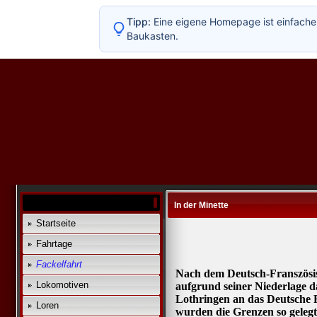
Tipp:
Eine eigene Homepage ist einfacher
Baukasten.
In der Minette
Startseite
Fahrtage
Fackelfahrt
Nach dem Deutsch-Franszösis
Lokomotiven
aufgrund seiner Niederlage da
Lothringen an das Deutsche 
Loren
wurden die Grenzen so gelegt,