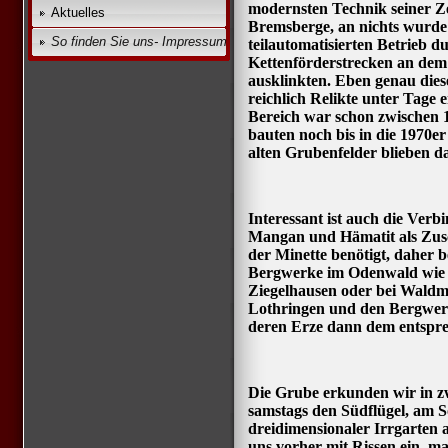
modernsten Technik seiner Z
Aktuelles
Bremsberge, an nichts wurde 
So finden Sie uns- Impressum
teilautomatisierten Betrieb 
Kettenförderstrecken an dem
ausklinkten. Eben genau diese
reichlich Relikte unter Tage
Bereich war schon zwischen 
bauten noch bis in die 1970er
alten Grubenfelder blieben da
Interessant ist auch die Ver
Mangan und Hämatit als Zusc
der Minette benötigt, daher b
Bergwerke im Odenwald wie d
Ziegelhausen oder bei Waldm
Lothringen und den Bergwe
deren Erze dann dem entspr
Die Grube erkunden wir in zw
samstags den Südflügel, am So
dreidimensionaler Irrgarten 
uns vorher mit Rissen ein, 