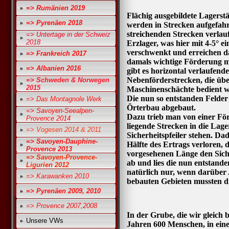
=> Rumänien 2019
Flächig ausgebildete Lagerstä
=> Pyrenäen 2018
werden in Strecken aufgefahre
streichenden Strecken verlau
=> Untertage in der Schweiz
2018
Erzlager, was hier mit 4-5° ei
verschwenkt und erreichen da
=> Frankreich 2017
damals wichtige Förderung m
=> Albanien 2016
gibt es horizontal verlaufend
Nebenförderstrecken, die üb
=> Schweden & Norwegen
2015
Maschinenschächte bedient 
Die nun so entstanden Felder
=> Das Montagnole Werk
Örterbau abgebaut.
=> Savoyen-Seealpen-
Dazu trieb man von einer Fö
Provence 2014
liegende Strecken in die Lage
=> Vogesen 2014 & 2011
Sicherheitspfeiler stehen. Da
=> Savoyen-Dauphine-
Hälfte des Ertrags verloren,
Provence 2013
vorgesehenen Länge den Siche
=> Savoyen-Provence-
ab und lies die nun entstan
Ligurien 2012
natürlich nur, wenn darüber 
=> Karawanken 2010
bebauten Gebieten mussten die
=> Pyrenäen 2009, 2010
=> Provence 2007,2008
In der Grube, die wir gleich 
Unsere VWs
Jahren 600 Menschen, in ein