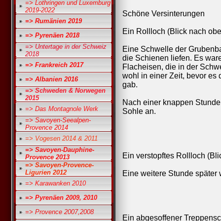
=> Lothringen und Luxemburg
2019-2022
Schöne Versinterungen
=> Rumänien 2019
Ein Rollloch (Blick nach ob
=> Pyrenäen 2018
=> Untertage in der Schweiz
Eine Schwelle der Grubenba
2018
die Schienen liefen. Es ware
=> Frankreich 2017
Flacheisen, die in der Schwe
wohl in einer Zeit, bevor es
=> Albanien 2016
gab.
=> Schweden & Norwegen
2015
Nach einer knappen Stunde u
=> Das Montagnole Werk
Sohle an.
=> Savoyen-Seealpen-
Provence 2014
=> Vogesen 2014 & 2011
=> Savoyen-Dauphine-
Ein verstopftes Rollloch (Bl
Provence 2013
=> Savoyen-Provence-
Ligurien 2012
Eine weitere Stunde später 
=> Karawanken 2010
=> Pyrenäen 2009, 2010
=> Provence 2007,2008
Ein abgesoffener Treppens