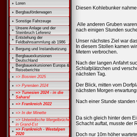
Loren
Diesen Kohlebunker nahmen 
Bergbauförderwagen
Sonstige Fahrzeuge
Alle anderen Gruben waren 
Unsere Anlage und der
nach einigen Stunden suchen
Steinbruch Leferenz
Entstehung der
Unser nächstes Ziel war das
Feldbahnsammlung ab 1986
In diesem Stollen kamen wir 
Bergung und Instandsetzung
Metern verbrochen.
Bergbauexkursionen
Deutschland
Nach der langen Anfahrt suc
Bergbauexkursionen Europa &
Schlafplätzchen und versch
Reiseberichte
nächsten Tag.
=> Bosnien 2025
Der Blick, mitten vom Dorfpl
=> Pyrenäen 2024
nächsten Morgen erwartungs
=> Tunesien 2024 - in die
Sahara!
Nach einer Stunde standen 
=> Frankreich 2022
=> In der Minette
Da sich gleich hinter dem 
=> Unterirdische Mergelbrüche
Schacht auftat, musste der 
in Grand-Est
=> Frankreich - Westalpen
2020
Doch nur 10m höher wartete d