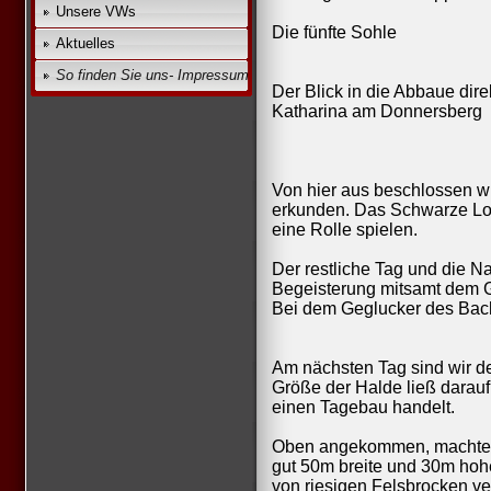
Unsere VWs
Die fünfte Sohle
Aktuelles
So finden Sie uns- Impressum
Der Blick in die Abbaue dire
Katharina am Donnersberg
Von hier aus beschlossen wi
erkunden. Das Schwarze Loch
eine Rolle spielen.
Der restliche Tag und die N
Begeisterung mitsamt dem G
Bei dem Geglucker des Bac
Am nächsten Tag sind wir d
Größe der Halde ließ darauf
einen Tagebau handelt.
Oben angekommen, machte si
gut 50m breite und 30m hoh
von riesigen Felsbrocken ver